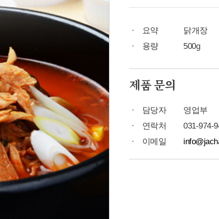
요약
닭개장
용량
500g
제품 문의
담당자
영업부
연락처
031-974-9
이메일
info@jach