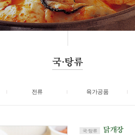
국·탕류
전류
육가공품
닭개장
국·탕류