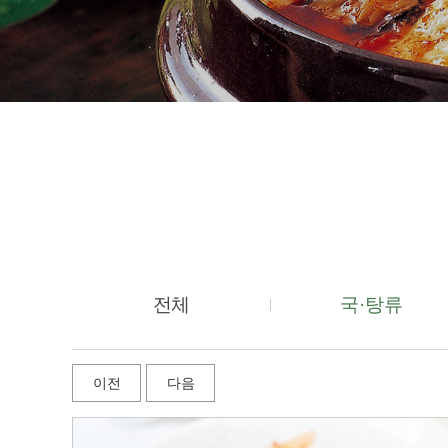
전체
국·탕류
이전
다음