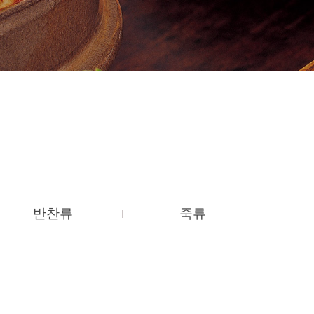
반찬류
죽류