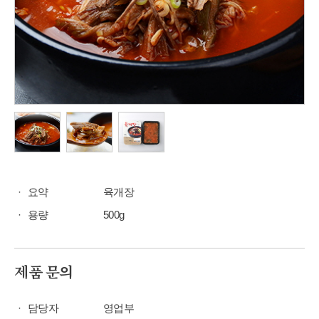
요약
육개장
용량
500g
제품 문의
담당자
영업부