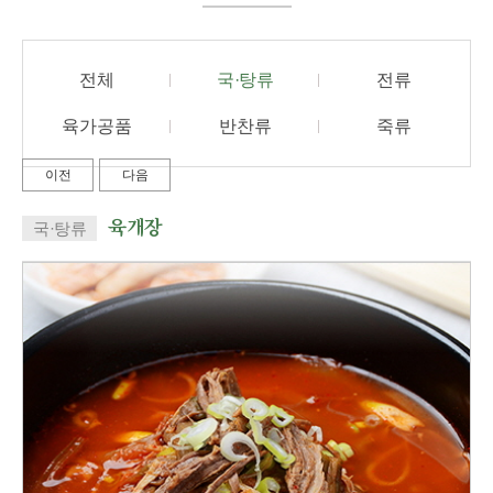
전체
국·탕류
전류
육가공품
반찬류
죽류
이전
다음
육개장
국·탕류